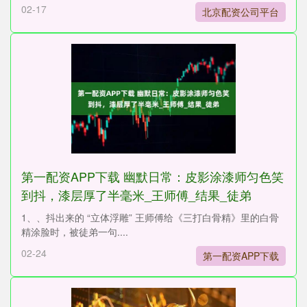
02-17
北京配资公司平台
第一配资APP下载 幽默日常：皮影涂漆师匀色笑
到抖，漆层厚了半毫米_王师傅_结果_徒弟
1、、抖出来的 “立体浮雕” 王师傅给《三打白骨精》里的白骨
精涂脸时，被徒弟一句....
02-24
第一配资APP下载