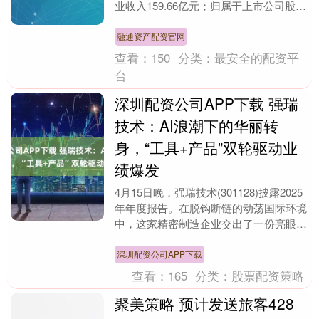
业收入159.66亿元；归属于上市公司股东
的净利润29亿元，同比增长8.5%....
融通资产配资官网
查看：
150
分类：
最安全的配资平
台
深圳配资公司APP下载 强瑞
技术：AI浪潮下的华丽转
身，“工具+产品”双轮驱动业
绩爆发
4月15日晚，强瑞技术(301128)披露2025
年年度报告。在脱钩断链的动荡国际环境
中，这家精密制造企业交出了一份亮眼答
卷，全年实现营业收入18.19亿元，同....
深圳配资公司APP下载
查看：
165
分类：
股票配资策略
聚美策略 预计发送旅客428