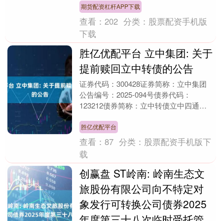
统文艺演....
期货配资杠杆APP下载
查看：
202
分类：
股票配资手机版
下载
胜亿优配平台 立中集团: 关于
提前赎回立中转债的公告
证券代码：300428证券简称：立中集团
公告编号：2025-094号债券代码：
123212债券简称：立中转债立中四通轻
合金集团股份有限公司关于提前赎回“立
中转债....
胜亿优配平台
查看：
87
分类：
股票配资手机版下
载
创赢盘 ST岭南: 岭南生态文
旅股份有限公司向不特定对
象发行可转换公司债券2025
年度第三十八次临时受托管