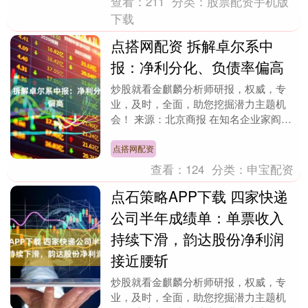
查看：
211
分类：
股票配资手机版
下载
点搭网配资 拆解卓尔系中
报：净利分化、负债率偏高
炒股就看金麒麟分析师研报，权威，专
业，及时，全面，助您挖掘潜力主题机
会！ 来源：北京商报 在知名企业家阎志
的带领下，卓尔控股有限公司（以下简
称“卓尔控股”）已经....
点搭网配资
查看：
124
分类：
申宝配资
点石策略APP下载 四家快递
公司半年成绩单：单票收入
持续下滑，韵达股份净利润
接近腰斩
炒股就看金麒麟分析师研报，权威，专
业，及时，全面，助您挖掘潜力主题机