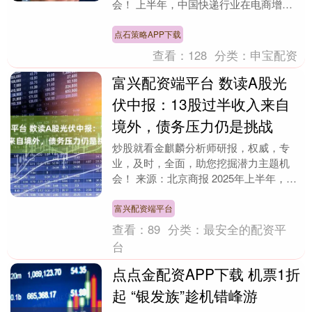
会！ 上半年，中国快递行业在电商增速
放缓、供应链持续升级与国际化竞争加剧
的多重挑战下，经历了....
点石策略APP下载
查看：
128
分类：
申宝配资
富兴配资端平台 数读A股光
伏中报：13股过半收入来自
境外，债务压力仍是挑战
炒股就看金麒麟分析师研报，权威，专
业，及时，全面，助您挖掘潜力主题机
会！ 来源：北京商报 2025年上半年，国
内光伏行业仍在跌宕前行，从上半年整体
财务表现来看，....
富兴配资端平台
查看：
89
分类：
最安全的配资平
台
点点金配资APP下载 机票1折
起 “银发族”趁机错峰游