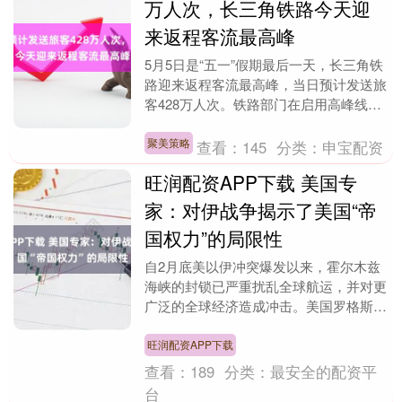
万人次，长三角铁路今天迎
来返程客流最高峰
5月5日是“五一”假期最后一天，长三角铁
路迎来返程客流最高峰，当日预计发送旅
客428万人次。铁路部门在启用高峰线运
行图的基础上，计划增开旅客列车469
列，对28....
聚美策略
查看：
145
分类：
申宝配资
旺润配资APP下载 美国专
家：对伊战争揭示了美国“帝
国权力”的局限性
自2月底美以伊冲突爆发以来，霍尔木兹
海峡的封锁已严重扰乱全球航运，并对更
广泛的全球经济造成冲击。美国罗格斯大
学中东问题专家托比•琼斯近日在接受英
国媒体采访时指出....
旺润配资APP下载
查看：
189
分类：
最安全的配资平
台