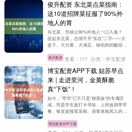
俊升配资 东北菜点菜指南：
这10道招牌菜征服了90%外
地人的胃
东北菜，凭啥让90%外地人一口入魂？
提起东北菜，总绕不开“实在”二字——大
盘子、大分量、大满足。锅包肉的酸甜、
铁锅炖的热气、酱大骨的肉香……这些带
着“东北标签....
俊升配资
查看：
117
分类：
申宝配资
博宝配资APP下载 姑苏早点
来 | 走进里河，金黄酥脆
真“下饭”！
如今，“早市”已不只是“烧菜族”的专属区
域，而是学生族打卡寻味、上班族捎带早
餐、银发族慢逛采购、游客体验风土的宝
藏据点！这里有清晨睁眼就馋的那口热
乎，更有前一晚....
博宝配资APP下载