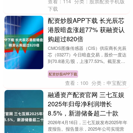
查看：
114
分类：
股票配资手机版
下载
配资炒股APP下载 长光辰芯
港股暗盘涨超77% 获融资认
购超过820倍
CMOS图像传感器（CIS）供应商长光辰
芯（03277）今日暗盘交易，股价一度达
到70.8港元/股，上涨77.53%。截至发
稿，股价为69港元/股，上涨73.0....
配资炒股APP下载
查看：
100
分类：
申宝配资
融通资产配资官网 三七互娱
2025年归母净利润增长
8.5%，新游储备超二十款
2026年4月16日，三七互娱发布2025年年
度报告。报告显示，2025年公司实现营