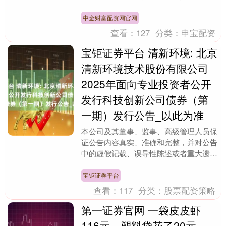
真实、准确、完整，没有虚假记载、误导
性陈述或....
中金财富配资网官网
查看：
127
分类：
申宝配资
宝钜证券平台 清新环境: 北京
清新环境技术股份有限公司
2025年面向专业投资者公开
发行科技创新公司债券（第
一期）发行公告_以此为准
本公司及其董事、监事、高级管理人员保
证公告内容真实、准确和完整，并对公告
中的虚假记载、误导性陈述或者重大遗漏
承担责任。重要事项提示公开发行面值不
超过20亿元的公....
宝钜证券平台
查看：
117
分类：
股票配资策略
第一证券官网 一袋皮皮虾
116元，塑料袋花了20元