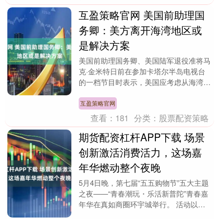
互盈策略官网 美国前助理国
务卿：美方离开海湾地区或
是解决方案
美国前助理国务卿、美国陆军退役准将马
克·金米特日前在参加卡塔尔半岛电视台
的一档节目时表示，美国应考虑从海湾地
区撤军，让海湾阿拉伯国家自行决定如何
处理与伊朗的关系....
互盈策略官网
查看：
181
分类：
股票配资策略
期货配资杠杆APP下载 场景
创新激活消费活力，这场嘉
年华燃动整个夜晚
5月4日晚，第七届“五五购物节”五大主题
之夜——“青春潮玩・乐活新普陀”青春嘉
年华在真如商圈环宇城举行。 活动以五
四青年节和“五五购物节”为契机，打破传