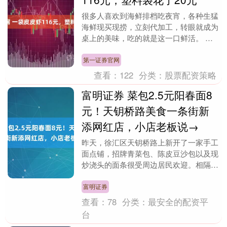
很多人喜欢到海鲜排档吃夜宵，各种生猛
海鲜现买现捞，立刻代加工，转眼就成为
桌上的美味，吃的就是这一口鲜活。 但
是，记者最近接到读者爆料，在杭州农发
·城市厨房B1层....
第一证券官网
查看：
122
分类：
股票配资策略
富明证券 菜包2.5元阳春面8
元！天钥桥路美食一条街新
添网红店，小店老板说→
昨天，徐汇区天钥桥路上新开了一家手工
面点铺，招牌青菜包、陈皮豆沙包以及现
炒浇头的面条很受周边居民欢迎。相隔
200米的腾飞大厦1层，沪上老牌牛排店
新开的“台湾卤肉....
富明证券
查看：
78
分类：
最安全的配资平
台